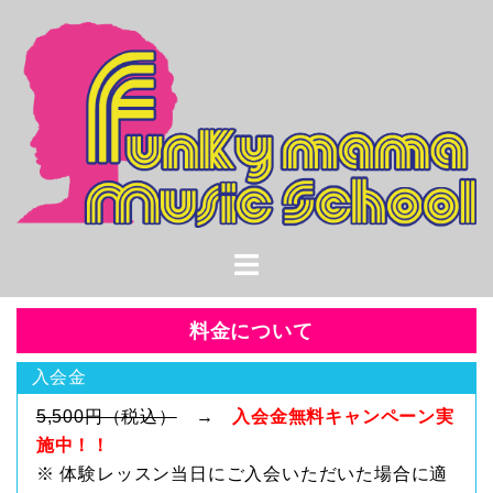
コ
ン
テ
ン
ツ
へ
ス
キ
ッ
プ
料金について
入会金
5,500円（税込）
→
入会金無料キャンペーン実
施中！！
※ 体験レッスン当日にご入会いただいた場合に適