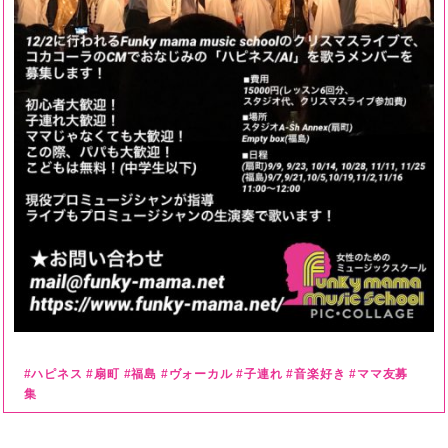
#ハピネス #扇町 #福島 #ヴォーカル #子連れ #音楽好き #ママ友募
集