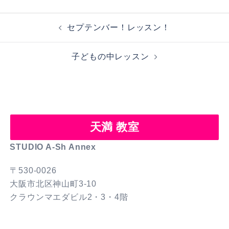
投
セプテンバー！レッスン！
稿
ナ
子どもの中レッスン
ビ
ゲ
ー
シ
ョ
天満 教室
ン
STUDIO A-Sh Annex
〒530-0026
大阪市北区神山町3-10
クラウンマエダビル2・3・4階