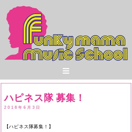
コ
ン
テ
ン
ツ
へ
ス
キ
ッ
プ
ハピネス隊 募集！
2018年6月3日
【ハピネス隊募集！】