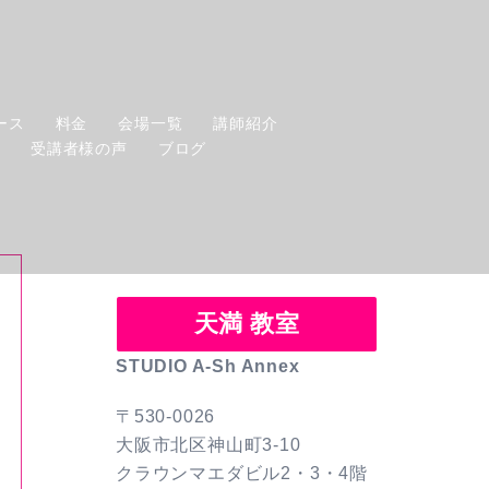
ース
料金
会場一覧
講師紹介
せ
受講者様の声
ブログ
天満 教室
STUDIO A-Sh Annex
〒530-0026
大阪市北区神山町3-10
クラウンマエダビル2・3・4階