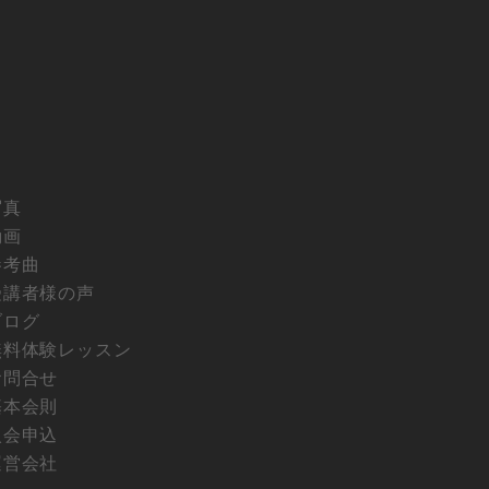
写真
動画
参考曲
受講者様の声
ブログ
無料体験レッスン
お問合せ
基本会則
入会申込
運営会社