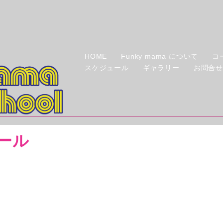
HOME
Funky mama について
コ
スケジュール
ギャラリー
お問合
ール