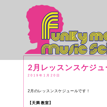
コ
ン
テ
ン
ツ
へ
ス
キ
ッ
プ
2月レッスンスケジュ
2019年1月20日
2月のレッスンスケジュールです！
【天満 教室】