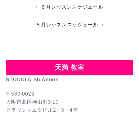
投
６月レッスンスケジュール
稿
ナ
８月レッスンスケジュール
ビ
ゲ
ー
シ
ョ
天満 教室
ン
STUDIO A-Sh Annex
〒530-0026
大阪市北区神山町3-10
クラウンマエダビル2・3・4階