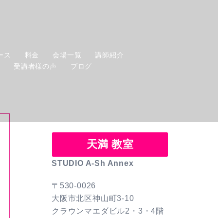
ース
料金
会場一覧
講師紹介
せ
受講者様の声
ブログ
天満 教室
STUDIO A-Sh Annex
〒530-0026
大阪市北区神山町3-10
クラウンマエダビル2・3・4階