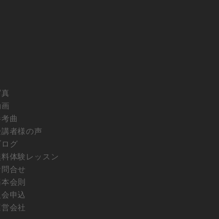
写真
動画
参考曲
受講者様の声
ブログ
無料体験レッスン
お問合せ
基本会則
入会申込
運営会社