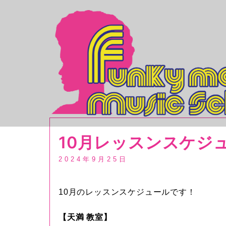
コ
ン
テ
ン
ツ
へ
ス
キ
ッ
プ
10月レッスンスケジ
2024年9月25日
10月のレッスンスケジュールです！
【天満 教室】