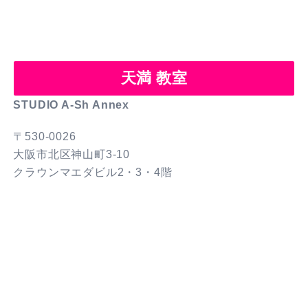
ゲ
ー
シ
ョ
天満 教室
ン
STUDIO A-Sh Annex
〒530-0026
大阪市北区神山町3-10
クラウンマエダビル2・3・4階