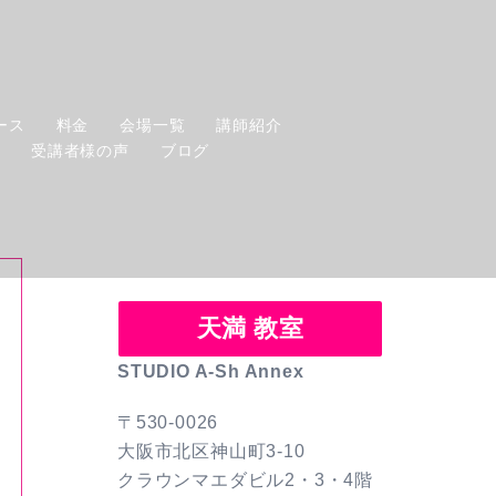
ース
料金
会場一覧
講師紹介
せ
受講者様の声
ブログ
天満 教室
STUDIO A-Sh Annex
〒530-0026
大阪市北区神山町3-10
クラウンマエダビル2・3・4階