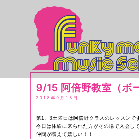
コ
ン
テ
ン
ツ
へ
ス
キ
ッ
プ
9/15 阿倍野教室（
2018年9月15日
第1、3土曜日は阿倍野クラスのレッスンで
今日は体験に来られた方がその場で入会し
仲間が増えて嬉しい！！