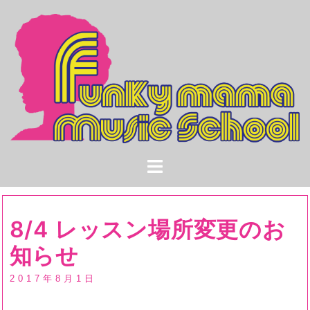
コ
ン
テ
ン
ツ
へ
ス
キ
ッ
プ
8/4 レッスン場所変更のお
知らせ
2017年8月1日