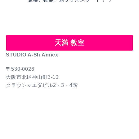
ビ
ゲ
ー
シ
ョ
天満 教室
ン
STUDIO A-Sh Annex
〒530-0026
大阪市北区神山町3-10
クラウンマエダビル2・3・4階